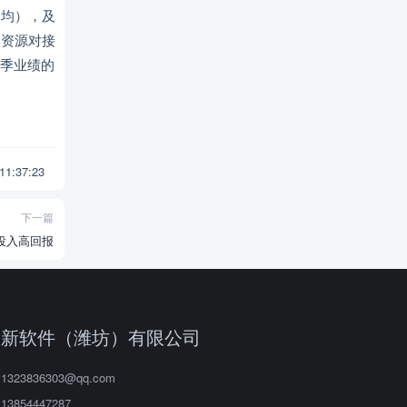
不均），及
季资源对接
旺季业绩的
 11:37:23
下一篇
低投入高回报
双新软件（潍坊）有限公司
1323836303@qq.com
13854447287