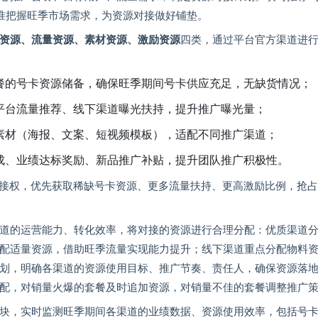
，精准把握旺季市场需求，为资源对接做好铺垫。
资源、流量资源、素材资源、激励资源
四类，通过平台官方渠道进
餐的号卡资源储备，确保旺季期间号卡供应充足，无缺货情况；
平台流量推荐、线下渠道曝光扶持，提升推广曝光量；
素材（海报、文案、短视频模板），适配不同推广渠道；
成、业绩达标奖励、新品推广补贴，提升团队推广积极性。
优先对接权，优先获取稀缺号卡资源、更多流量扶持、更高激励比例，抢
道的运营能力、转化效率，将对接的资源进行合理分配：优质渠道
配适量资源，借助旺季流量实现能力提升；线下渠道重点分配物料
划，明确各渠道的资源使用目标、推广节奏、责任人，确保资源落
配，对销量火爆的套餐及时追加资源，对销量不佳的套餐调整推广
块，实时监测旺季期间各渠道的业绩数据、资源使用效率，包括号