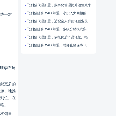
飞利猫代理加盟，数字化管理提升运营效率
飞利猫随身 WiFi 加盟，小投入大回报的行业风口项目
行统一对
飞利猫代理加盟，适配全人群的轻创业灵活之选
飞利猫随身 WiFi 加盟，多级分销模式实现收益倍增
飞利猫代理加盟，依托优质产品轻松开拓市场
飞利猫随身 WiFi 加盟，总部直签保障代理核心权益
占旺季布局
分配更多的
资源、地推
地到位。在
策略。
卡核销量、