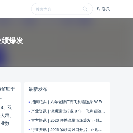
登录
业绩爆发
拆解旺季
最新发布
持。
招商纪实｜八年老牌厂商飞利猫随身 WiFi 面向全国各地诚招城市合伙人
8、双
产业资讯｜深耕通信行业 8 年，飞利猫随身‑WiFi 面向全国开启官方合伙人招商通道
乡人群、
官方快讯｜2026 便携流量市场爆发 正规随身 WiFi 全国代理火热招募，同城合伙人速来对接
行业数
行业资讯｜2026 物联网风口开启，正规随身 WiFi 全国合伙人招募，轻资产掘金移动流量蓝海
码