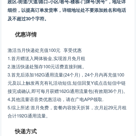
政区-街道/大道/路口-小区/巷号-楼栋-门牌号/房号”，地址详
细些，以提高订单发货率，详细地址处不要添加姓名和电话
及不超过30个字符。
优惠详情
激活当月快递处充值100元 享受优惠
1.首月赠送入网体验金,实现首月免月租
2.激活快递处预存100元话费直接到账。
3.首充后添加162G通用流量(24个月)，24个月内再充值100
元及以上触发再充有礼活动短信,短信回复Y或点击短信中链
接完成确认,即可每月获赠162G通用流量包(有效期36个月)。
4.其他流量语音类优惠活动，请在广电APP领取.
5.综上所述:首月免费，套餐内容按天折算，次月起29元月租
合计192G通用流量。
快递方式