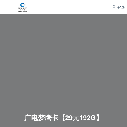
登录
广电梦鹰卡【29元192G】